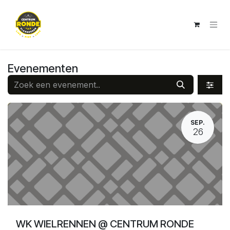
Overslaan naar inhoud
Evenementen
SEP.
26
WK WIELRENNEN @ CENTRUM RONDE