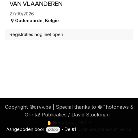
VAN VLAANDEREN
27/09/2026
Oudenaarde
,
België
Registraties nog niet open
​ Copyright ©crvv.be | Special thanks to ©Photonews &
Grinta! Publicaties / David Stockman
Nederlands (BE)
Aangeboden door
- De #1
Open source e-commerce