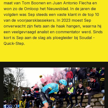
maat van Tom Boonen en Juan Antonio Flecha en
won zo de Omloop het Nieuwsblad. In de jaren die
volgden was Sep steeds een vaste klant in de top 10
van de voorjaarsklassiekers. In 2023 moest Sep
onverwacht zijn fiets aan de haak hangen, waarna hij
een veelgevraagd analist en commentator werd. Sinds
kort is Sep aan de slag als ploegleider bij Soudal -
Quick-Step.