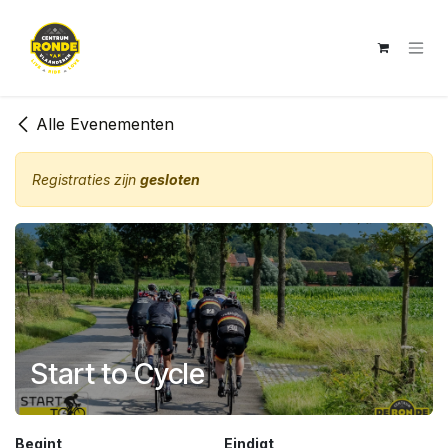
Overslaan naar inhoud
Alle Evenementen
Registraties zijn
gesloten
Start to Cycle
Begint
Eindigt