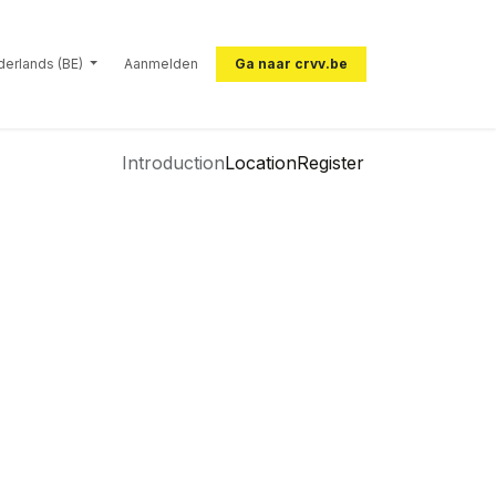
erlands (BE)
Aanmelden
Ga naar crvv.be
Introduction
Location
Register