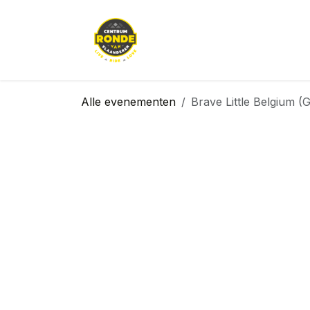
Overslaan naar inhoud
Huur een fiets
Rij met een (ex-)
Alle evenementen
Brave Little Belgium (