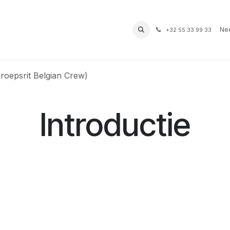
prof
Routes
Contact
Bereikbaarheid
Ned
+32 55 33 99 33
Groepsrit Belgian Crew)
Introductie