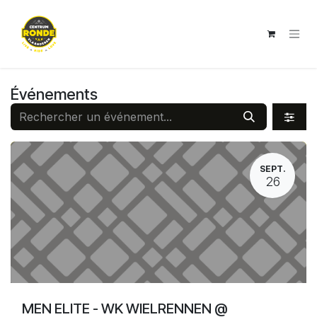
Se rendre au contenu
Événements
SEPT.
26
MEN ELITE - WK WIELRENNEN @