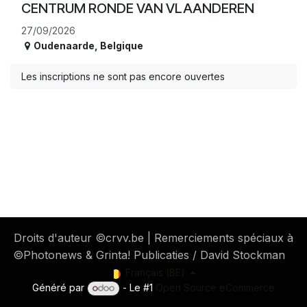
CENTRUM RONDE VAN VLAANDEREN
27/09/2026
Oudenaarde
,
Belgique
Les inscriptions ne sont pas encore ouvertes
​ Droits d'auteur ©crvv.be | Remerciements spéciaux à
©Photonews & Grinta! Publicaties / David Stockman
Français (BE)
Généré par
- Le #1
Open Source eCommerce