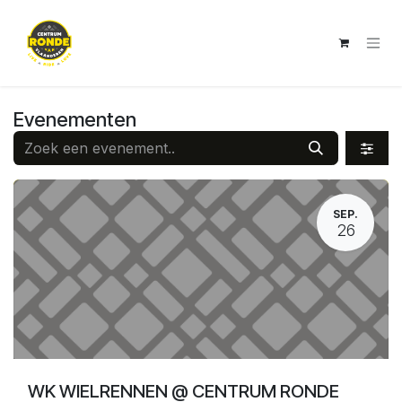
Overslaan naar inhoud
Evenementen
SEP.
26
WK WIELRENNEN @ CENTRUM RONDE