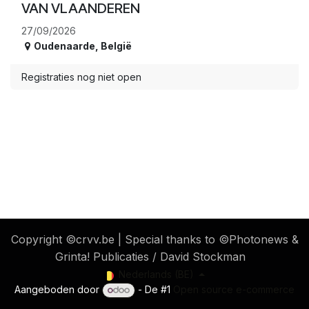
VAN VLAANDEREN
27/09/2026
Oudenaarde
,
België
Registraties nog niet open
​ Copyright ©crvv.be | Special thanks to ©Photonews &
Grinta! Publicaties / David Stockman
Nederlands (BE)
Aangeboden door
- De #1
Open source e-commerce