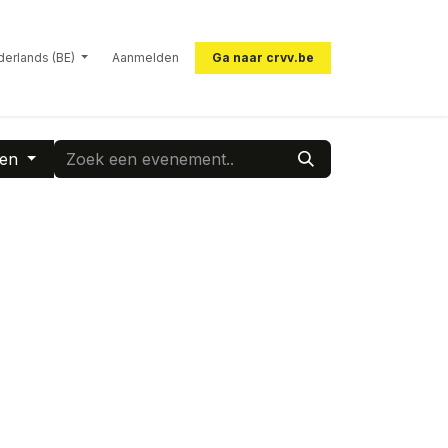
erlands (BE)
Aanmelden
Ga naar crvv.be
ten