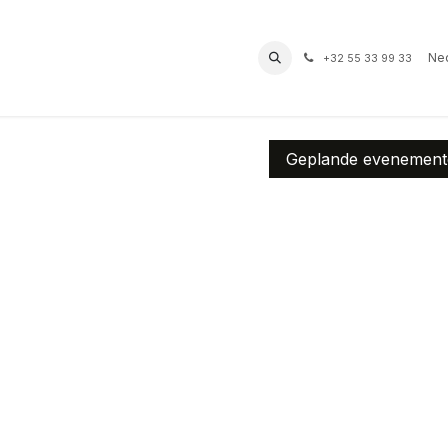
prof
Routes
Contact
Bereikbaarheid
Ned
+32 55 33 99 33
Geplande evenemen