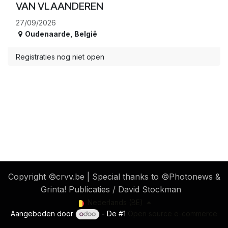
VAN VLAANDEREN
27/09/2026
Oudenaarde
,
België
Registraties nog niet open
​ Copyright ©crvv.be | Special thanks to ©Photonews &
Grinta! Publicaties / David Stockman
Nederlands (BE)
Aangeboden door
- De #1
Open source e-commerce