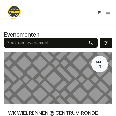
Overslaan naar inhoud
Evenementen
SEP.
26
WK WIELRENNEN @ CENTRUM RONDE