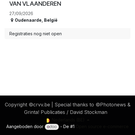
VAN VLAANDEREN
27/09/2026
Oudenaarde
,
België
Registraties nog niet open
​ Copyright ©crvv.be | Special thanks to ©Photonews &
Grinta! Publicaties / David Stockman
Nederlands (BE)
Aangeboden door
- De #1
Open source e-commerce