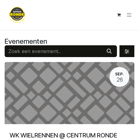
Overslaan naar inhoud
Evenementen
SEP.
26
WK WIELRENNEN @ CENTRUM RONDE