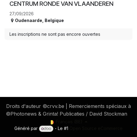
CENTRUM RONDE VAN VLAANDEREN
27/09/2026
Oudenaarde
,
Belgique
Les inscriptions ne sont pas encore ouvertes
​ Droits d'auteur ©crvv.be | Remerciements spéciaux à
©Photonews & Grinta! Publicaties / David Stockman
Français (BE)
Généré par
- Le #1
Open Source eCommerce