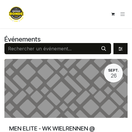
Se rendre au contenu
Événements
SEPT.
26
MEN ELITE - WK WIELRENNEN @