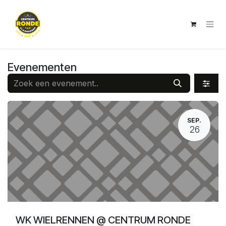
Overslaan naar inhoud
Evenementen
SEP.
26
WK WIELRENNEN @ CENTRUM RONDE