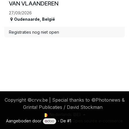
VAN VLAANDEREN
27/09/2026
Oudenaarde
,
België
Registraties nog niet open
​ Copyright ©crvv.be | Special thanks to ©Photonews &
Grinta! Publicaties / David Stockman
Nederlands (BE)
Aangeboden door
- De #1
Open source e-commerce