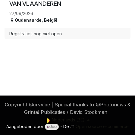
VAN VLAANDEREN
27/09/2026
Oudenaarde
,
België
Registraties nog niet open
​ Copyright ©crvv.be | Special thanks to ©Photonews &
Grinta! Publicaties / David Stockman
Nederlands (BE)
Aangeboden door
- De #1
Open source e-commerce