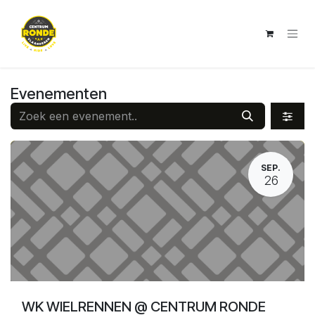
Overslaan naar inhoud
Evenementen
SEP.
26
WK WIELRENNEN @ CENTRUM RONDE