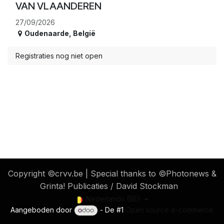
VAN VLAANDEREN
27/09/2026
Oudenaarde
,
België
Registraties nog niet open
​ Copyright ©crvv.be | Special thanks to ©Photonews &
Grinta! Publicaties / David Stockman
Nederlands (BE)
Aangeboden door
- De #1
Open source e-commerce