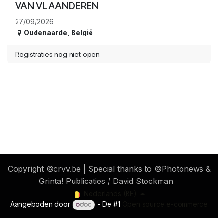
VAN VLAANDEREN
27/09/2026
Oudenaarde
,
België
Registraties nog niet open
​ Copyright ©crvv.be | Special thanks to ©Photonews &
Grinta! Publicaties / David Stockman
Nederlands (BE)
Aangeboden door
- De #1
Open source e-commerce