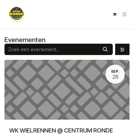
Overslaan naar inhoud
Evenementen
SEP.
26
WK WIELRENNEN @ CENTRUM RONDE