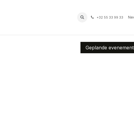
prof
Routes
Contact
Bereikbaarheid
Ned
+32 55 33 99 33
Geplande evenemen