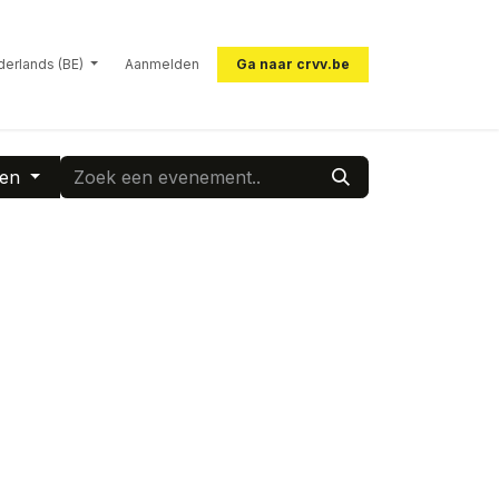
erlands (BE)
Aanmelden
Ga naar crvv.be
ten