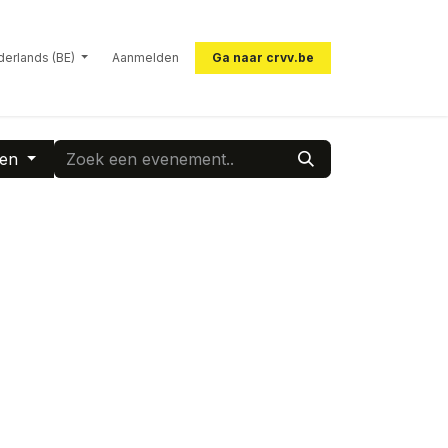
erlands (BE)
Aanmelden
Ga naar crvv.be
ten