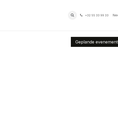
prof
Routes
Contact
Bereikbaarheid
Ned
+32 55 33 99 33
Geplande evenemen