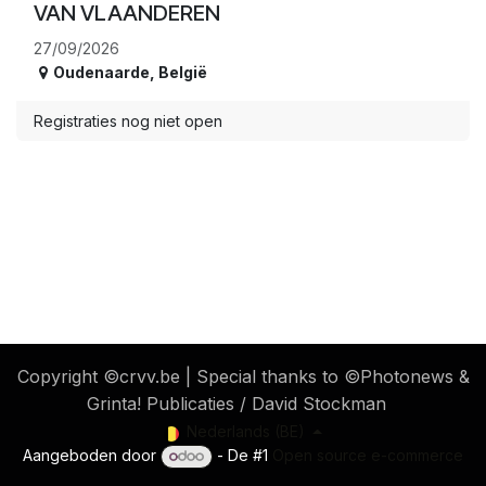
VAN VLAANDEREN
27/09/2026
Oudenaarde
,
België
Registraties nog niet open
​ Copyright ©crvv.be | Special thanks to ©Photonews &
Grinta! Publicaties / David Stockman
Nederlands (BE)
Aangeboden door
- De #1
Open source e-commerce