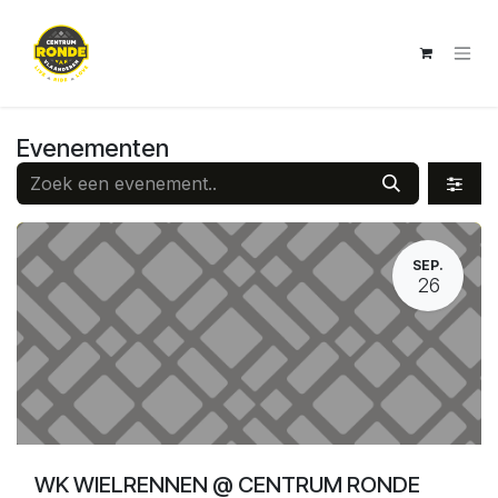
Overslaan naar inhoud
Evenementen
SEP.
26
WK WIELRENNEN @ CENTRUM RONDE