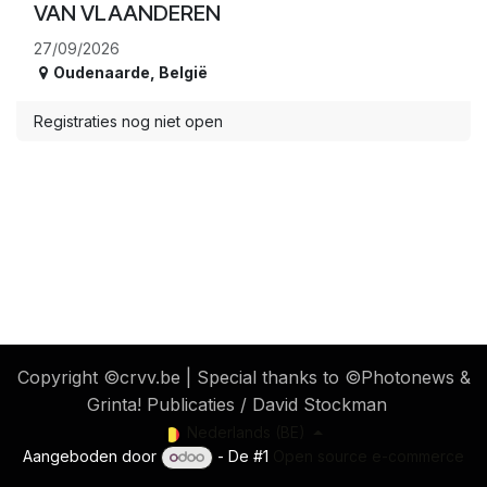
VAN VLAANDEREN
27/09/2026
Oudenaarde
,
België
Registraties nog niet open
​ Copyright ©crvv.be | Special thanks to ©Photonews &
Grinta! Publicaties / David Stockman
Nederlands (BE)
Aangeboden door
- De #1
Open source e-commerce