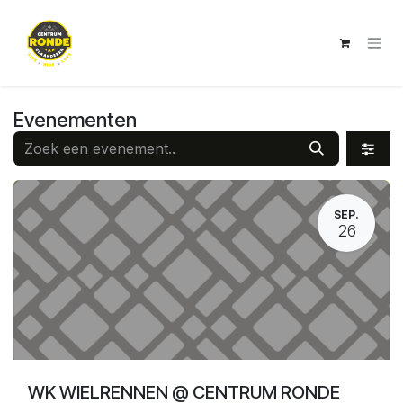
Overslaan naar inhoud
Evenementen
SEP.
26
WK WIELRENNEN @ CENTRUM RONDE