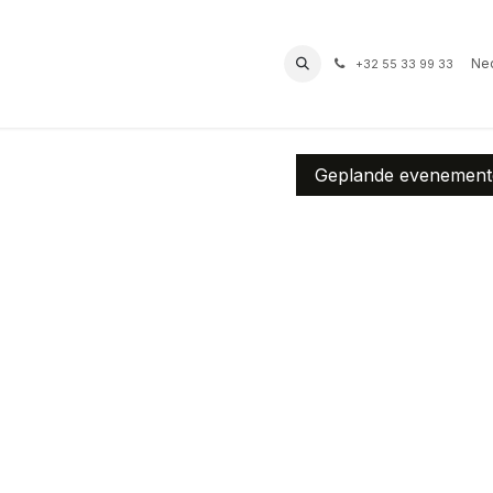
prof
Routes
Contact
Bereikbaarheid
Ned
+32 55 33 99 33
Geplande evenemen