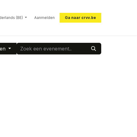
erlands (BE)
Aanmelden
Ga naar crvv.be
ten