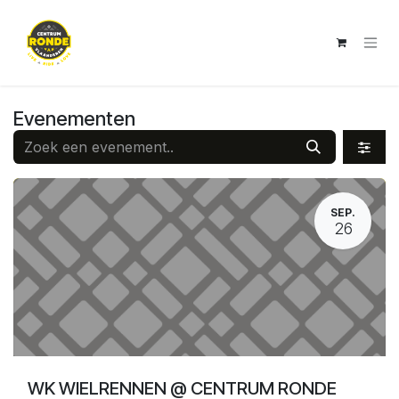
Overslaan naar inhoud
Evenementen
SEP.
26
WK WIELRENNEN @ CENTRUM RONDE