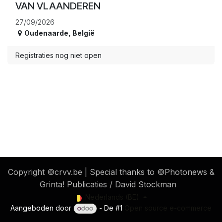
VAN VLAANDEREN
27/09/2026
Oudenaarde
,
België
Registraties nog niet open
​ Copyright ©crvv.be | Special thanks to ©Photonews &
Grinta! Publicaties / David Stockman
Nederlands (BE)
Aangeboden door
- De #1
Open source e-commerce