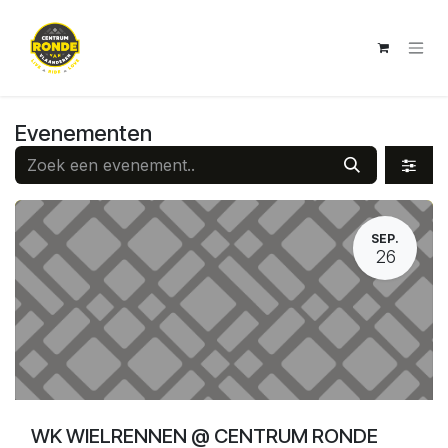
Overslaan naar inhoud
Evenementen
SEP.
26
WK WIELRENNEN @ CENTRUM RONDE