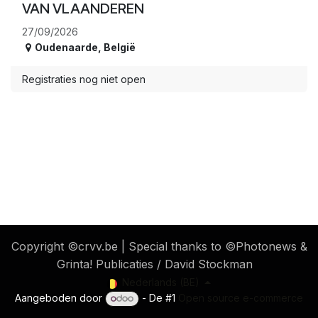
VAN VLAANDEREN
27/09/2026
Oudenaarde
,
België
Registraties nog niet open
​ Copyright ©crvv.be | Special thanks to ©Photonews &
Grinta! Publicaties / David Stockman
Nederlands (BE)
Aangeboden door
- De #1
Open source e-commerce