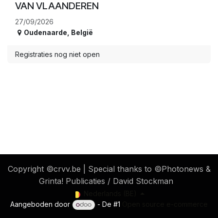
VAN VLAANDEREN
27/09/2026
Oudenaarde
,
België
Registraties nog niet open
​ Copyright ©crvv.be | Special thanks to ©Photonews &
Grinta! Publicaties / David Stockman
Nederlands (BE)
Aangeboden door
- De #1
Open source e-commerce