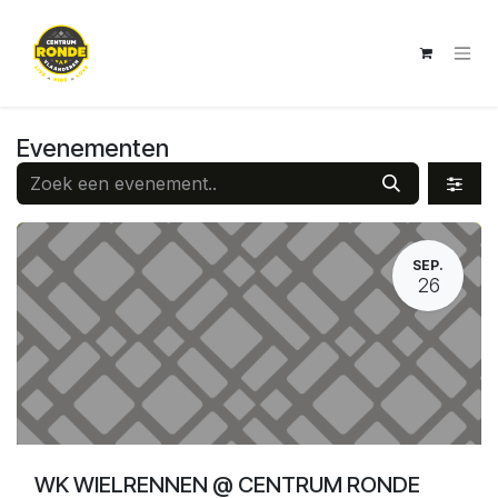
Overslaan naar inhoud
Evenementen
SEP.
26
WK WIELRENNEN @ CENTRUM RONDE