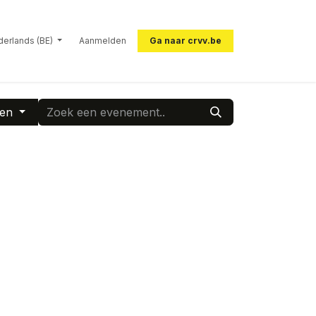
erlands (BE)
Aanmelden
Ga naar crvv.be
ten