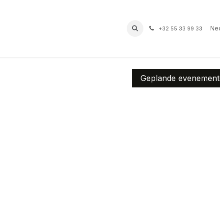
prof
Routes
Contact
Bereikbaarheid
Ned
+32 55 33 99 33
Geplande evenemen